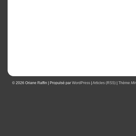
© 2026
Oriane Raffin
|
Propulsé par
WordPress
|
Articles (RSS)
|
Thème
Mi