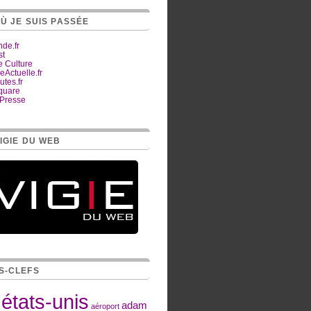
OÙ JE SUIS PASSÉE
de.fr
st
e Culture
Actuelle.fr
tes.fr
quare
Presse
IGIE DU WEB
S-CLEFS
états-unis
adam
aéroport