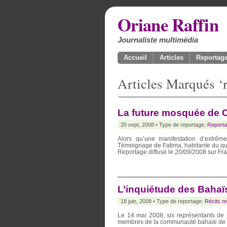
Oriane Raffin
Journaliste multimédia
Accueil
Articles
Reportage
Articles Marqués ‘r
La future mosquée de 
20 sept, 2008 • Type de reportage:
Reporta
Alors qu’une manifestation d’extrême
Témoignage de Fatima, habitante du qua
Reportage diffusé le 20/09/2008 sur Fr
L’inquiétude des Bahaï
18 juin, 2008 • Type de reportage:
Récits m
Le 14 mai 2008, six représentants de
membres de la communauté bahaïe de 