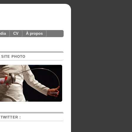
édia
CV
À propos
 SITE PHOTO
TWITTER :