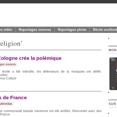
s vidéo
Reportages sonores
Reportages photo
Récits multim
eligion’
MON
Cologne crée la polémique
ges sonores
 droite a été interdite, les défenseurs de la mosquée ont défilé.
rtier.
ance Culture
s de France
ultimédias
SUR 
 la communauté bahaïe iranienne ont été arrêtés. Rencontre avec des
France.