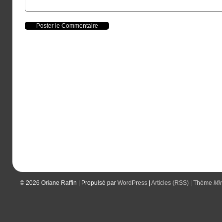
© 2026
Oriane Raffin
|
Propulsé par
WordPress
|
Articles (RSS)
|
Thème
Mi